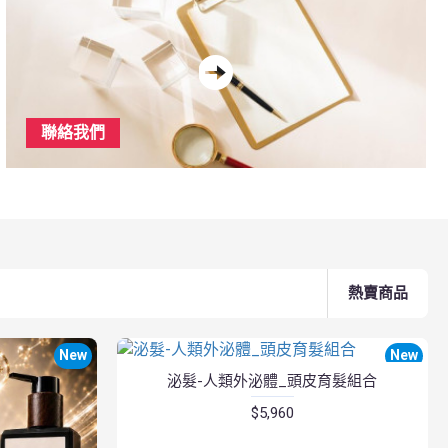
聯絡我們
熱賣商品
New
New
泌髮-人類外泌體_頭皮育髮組合
$5,960