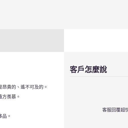
客戶怎麼說
是昂貴的、遙不可及的。
遠方羨慕。
都很放心！
客服回覆超
侈品。
作客戶