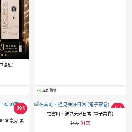
中濃度)
立即購買
-39 %
-11 %
在富町，遇見美好日常 (電子票卷)
New
New
18000毫克 素
$155
$175
Hot