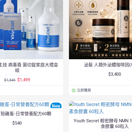
萃生技 病毒盾 菌切錠家庭大禮盒
泌髮 人類外泌體咖啡因(
組
$3,400
$1,499
$1,545
立即購買
New
殼雞蛋-日常營養配方60顆
Youth Secret 輕密酵母 NMN 
$540
食膠囊 60粒入