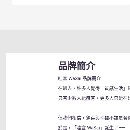
品牌簡介
哇塞 WaSai 品牌簡介
在過去，許多人覺得「質感生活」
只有少數人能擁有，更多人只能在
品質真的很好，每次下單
但我們相信，驚喜與幸福不該是奢
— 王小姐｜長期合
於是，「哇塞 WaSai」誕生了——