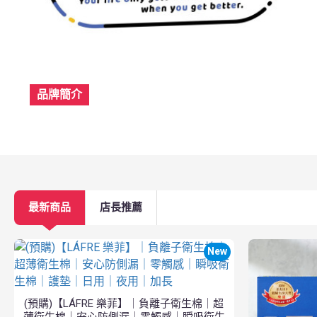
品牌簡介
最新商品
店長推薦
New
(預購)【LÁFRE 樂菲】｜負離子衛生棉｜超
薄衛生棉｜安心防側漏｜零觸感｜瞬吸衛生