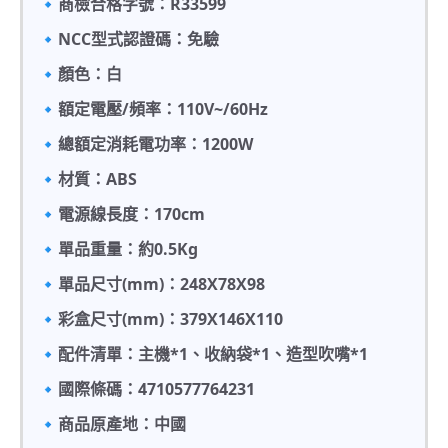
🔹商檢合格字號：R33599
🔹NCC型式認證碼：免驗
🔹顏色：白
🔹額定電壓/頻率：110V~/60Hz
🔹總額定消耗電功率：1200W
🔹材質：ABS
🔹電源線長度：170cm
🔹單品重量：約0.5Kg
🔹單品尺寸(mm)：248X78X98
🔹彩盒尺寸(mm)：379X146X110
🔹配件清單：主機*1、收納袋*1、造型吹嘴*1
🔹國際條碼：4710577764231
🔹商品原產地：中國