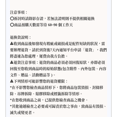
注意事項：
⭕️拆封時請錄影存證，若無法證明則不提供相關退換
⭕️商品預購天數需等待 60~90 個工作天
退換貨說明：
🔺收到商品後如發現有瑕疵或破損或是配件短缺的狀況，需
要辦理退貨，請於到貨後7天內通知平台申請「退貨」，我們
將盡速為您處理，運費由我方負擔。
🔺退貨注意事項：退貨的商品必須必須回復原狀，亦即必須
回復至您收到商品時的原始狀態(包含附件、內外包裝、內容
文件、贈品、活動贈品等 )。
🔺下列情形可能影響您的退貨權限：
*在不影響您檢查商品情形下，您將商品包裝毀損、封條移
除、吊牌拆除、貼膠移除或標籤拆除等情形。
*在您收到商品之前，已提供您檢查商品之機會。
*其他逾越檢查之必要或可歸責於您之事由，致商品有毀損、
滅失或變更者。