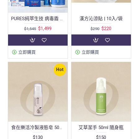
PURES純萃生技 病毒盾 菌切錠家庭大禮盒組
漢方沁涼貼 | 10入/袋
$1,499
$220
$1,545
$290
立即購買
立即購買
Hot
食在樂活冷製液態皂 50ml 隨身瓶
艾草潔手 50ml 隨身瓶
$130
$150